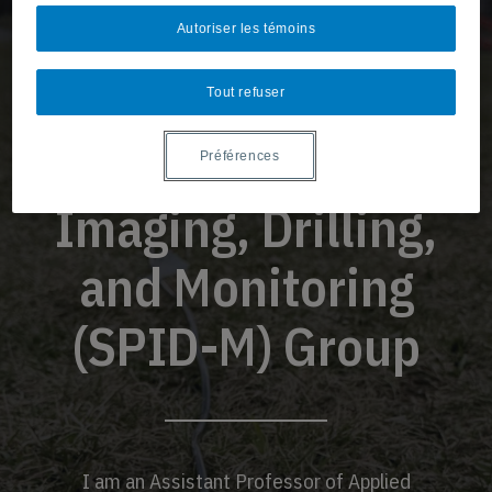
Welcome to
Autoriser les témoins
Smart
Tout refuser
Processing,
Préférences
Imaging, Drilling,
and Monitoring
(SPID-M) Group
I am an Assistant Professor of Applied