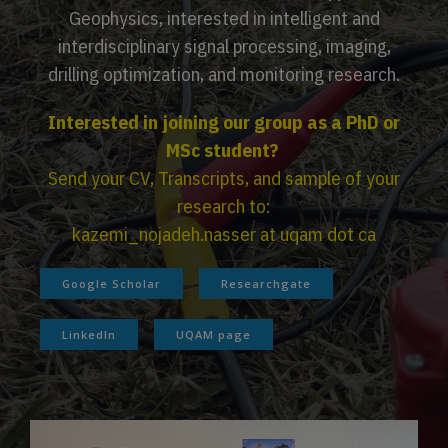
Geophysics, interested in intelligent and
interdisciplinary signal processing, imaging,
drilling optimization, and monitoring research.
Interested in joining our group as a PhD or
MSc student?
Send your CV, Transcripts, and sample of your
research to:
kazemi_nojadeh.nasser at uqam dot ca
Google Scholar
Researchgate
LinkedIn
UQAM page